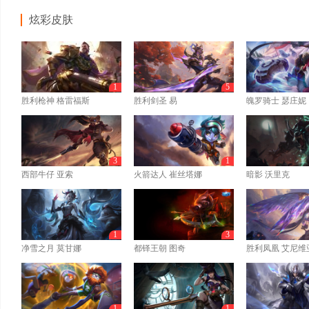
炫彩皮肤
1
5
胜利枪神 格雷福斯
胜利剑圣 易
魄罗骑士 瑟庄妮
3
1
西部牛仔 亚索
火箭达人 崔丝塔娜
暗影 沃里克
1
3
净雪之月 莫甘娜
都铎王朝 图奇
胜利凤凰 艾尼维
1
1