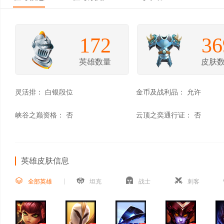
172
36
英雄数量
皮肤
灵活排：
白银段位
金币及战利品：
允许
峡谷之巅资格：
否
云顶之奕通行证：
否
英雄皮肤信息
全部英雄
坦克
战士
刺客