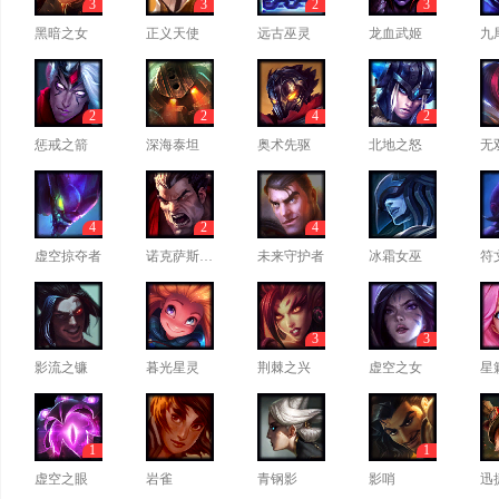
3
3
2
3
黑暗之女
正义天使
远古巫灵
龙血武姬
九
2
2
4
2
惩戒之箭
深海泰坦
奥术先驱
北地之怒
无
4
2
4
虚空掠夺者
诺克萨斯之手
未来守护者
冰霜女巫
符
3
3
影流之镰
暮光星灵
荆棘之兴
虚空之女
星
1
1
虚空之眼
岩雀
青钢影
影哨
迅