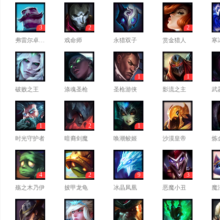
3
2
2
弗雷尔卓德之心
戏命师
永猎双子
赏金猎人
寒
1
1
破败之王
涤魂圣枪
圣枪游侠
影流之主
武
1
2
1
时光守护者
暗裔剑魔
唤潮鲛姬
沙漠皇帝
炼
4
2
9
3
殇之木乃伊
披甲龙龟
冰晶凤凰
恶魔小丑
魔