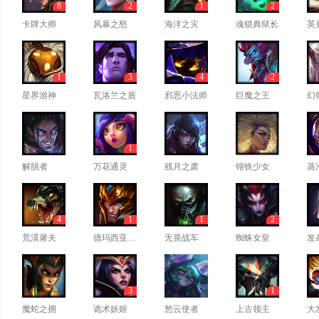
8
2
1
2
卡牌大师
风暴之怒
海洋之灾
魂锁典狱长
英
1
3
4
2
星界游神
瓦洛兰之盾
邪恶小法师
巨魔之王
幻
1
解脱者
万花通灵
残月之肃
镕铁少女
蒸
4
1
1
2
荒漠屠夫
德玛西亚皇子
无畏战车
蜘蛛女皇
发
3
1
魔蛇之拥
诡术妖姬
愁云使者
上古领主
大