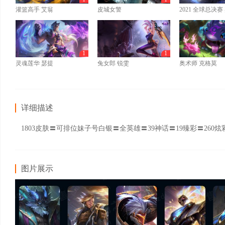
灌篮高手 艾翁
皮城女警
2021 全球总决
1
1
灵魂莲华 瑟提
兔女郎 锐雯
奥术师 克格莫
详细描述
1803皮肤〓可排位妹子号白银〓全英雄〓39神话〓19臻彩〓2
图片展示