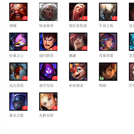
3
1
1
酒桶
铁血狼母
猩红收割者
不屈之枪
流
3
2
4
狂暴之心
德玛西亚之力
腕豪
含羞蓓蕾
灵
5
2
远古恐惧
虚空先知
炽炎雏龙
明烛
不
3
4
暮光之眼
光辉女郎