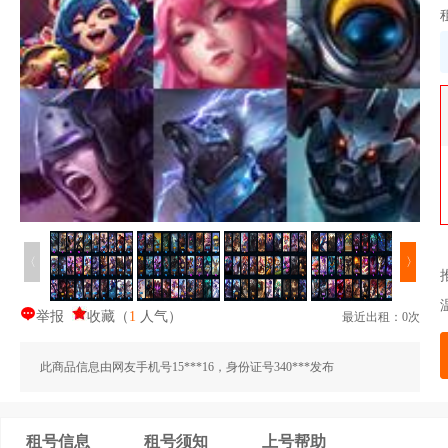
〈
〉
举报
收藏
（
1
人气
）
最近出租：0次
此商品信息由网友手机号15***16，身份证号340***发布
租号信息
租号须知
上号帮助