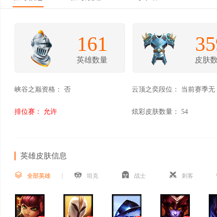
161
35
英雄数量
皮肤
峡谷之巅资格：
否
云顶之奕段位：
当前赛季无
排位赛：
允许
炫彩皮肤数量：
54
英雄皮肤信息
全部英雄
坦克
战士
刺客