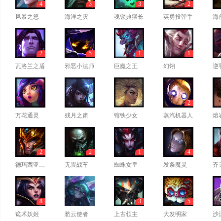
4
3
3
2
风暴之怒
海洋之灾
魂锁典狱长
英勇投弹手
海
2
5
1
1
瓦洛兰之盾
邪恶小法师
巨魔之王
幻翎
逆
2
万花通灵
残月之肃
镕铁少女
蒸汽机器人
熔
2
2
1
4
德玛西亚皇子
无畏战车
蜘蛛女皇
发条魔灵
齐
8
3
5
诡术妖姬
愁云使者
上古领主
大发明家
沙