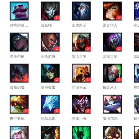
1
5
弗雷尔卓德之心
戏命师
永猎双子
赏金猎人
寒
2
5
2
涤魂圣枪
圣枪游侠
影流之主
武器大师
暴
3
2
1
3
暗裔剑魔
唤潮鲛姬
沙漠皇帝
炼金术士
痛
3
8
3
披甲龙龟
冰晶凤凰
恶魔小丑
魔法猫咪
祖