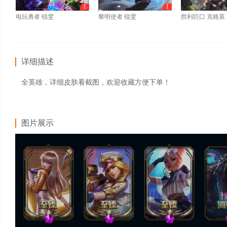
1
1
电玩勇者 锐雯
黎明使者 锐雯
胜利巨口 克格莫
详细描述
全英雄，详细皮肤看截图，欢迎收藏方便下单！
图片展示