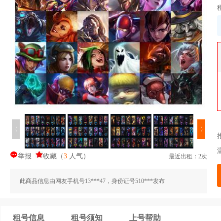
〈
〉
举报
收藏
（
3
人气
）
最近出租：2次
此商品信息由网友手机号13***47，身份证号510***发布
租号信息
租号须知
上号帮助