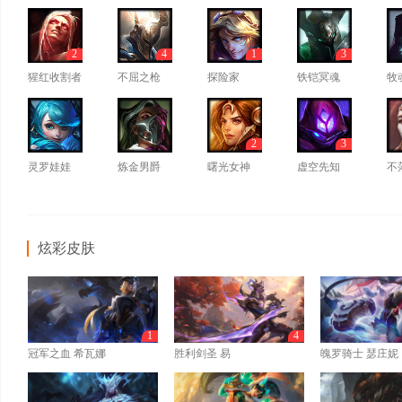
2
4
1
3
猩红收割者
不屈之枪
探险家
铁铠冥魂
牧
2
3
灵罗娃娃
炼金男爵
曙光女神
虚空先知
不
炫彩皮肤
1
4
冠军之血 希瓦娜
胜利剑圣 易
魄罗骑士 瑟庄妮