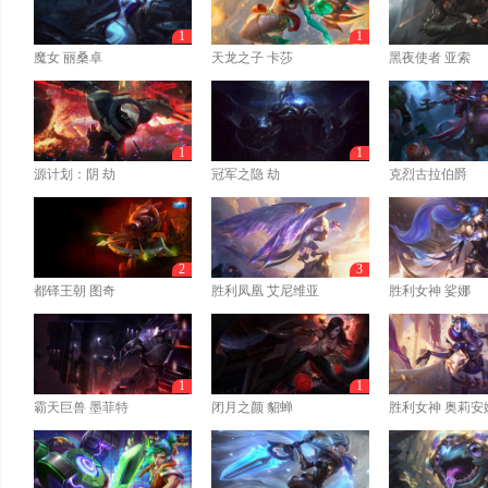
1
1
魔女 丽桑卓
天龙之子 卡莎
黑夜使者 亚索
1
1
源计划：阴 劫
冠军之隐 劫
克烈古拉伯爵
2
3
都铎王朝 图奇
胜利凤凰 艾尼维亚
胜利女神 娑娜
1
1
霸天巨兽 墨菲特
闭月之颜 貂蝉
胜利女神 奥莉安