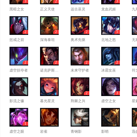
3
2
2
3
黑暗之女
正义天使
远古巫灵
龙血武姬
九
2
2
2
5
惩戒之箭
深海泰坦
奥术先驱
北地之怒
无
2
2
2
2
虚空掠夺者
诺克萨斯之手
未来守护者
冰霜女巫
符
2
3
影流之镰
暮光星灵
荆棘之兴
虚空之女
星
1
虚空之眼
岩雀
青钢影
影哨
迅