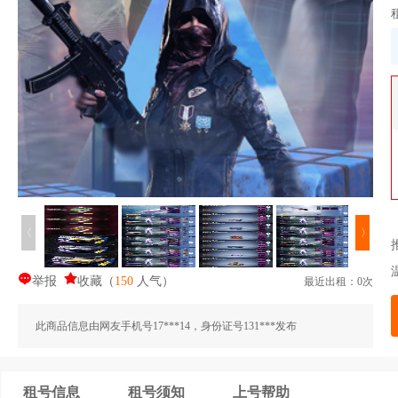
〈
〉
举报
收藏
（
150
人气
）
最近出租：0次
此商品信息由网友手机号17***14，身份证号131***发布
租号信息
租号须知
上号帮助