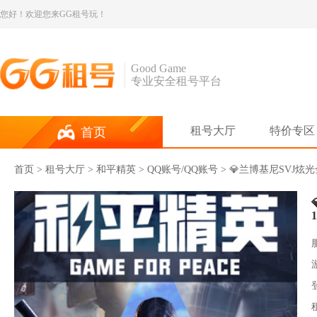
您好！欢迎您来GG租号玩！
Good Game
专业安全租号平台
租号大厅
特价专区
首页
首页
>
租号大厅
>
和平精英
> QQ账号/QQ账号 > 💎兰博基尼SVJ