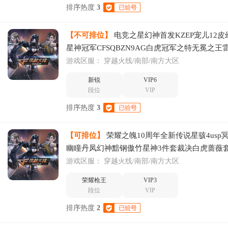
排序热度
3
【不可排位】
电竞之星幻神首发KZEP宠儿12
星神冠军CFSQBZN9AG白虎冠军之特无冕之王
游戏区服：
穿越火线/南部/南方大区
新锐
VIP6
段位
VIP
排序热度
3
【可排位】
荣耀之魄10周年全新传说星骇4usp
幽瞳丹凤幻神黯钢傲竹星神3件套裁决白虎蔷薇套
游戏区服：
穿越火线/南部/南方大区
荣耀枪王
VIP3
段位
VIP
排序热度
2