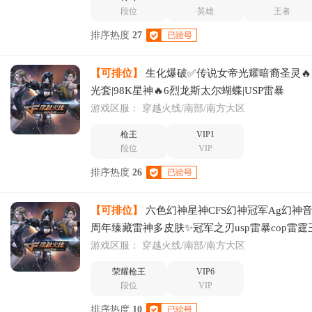
段位
英雄
王者
排序热度
27
【可排位】
生化爆破✅传说女帝光耀暗裔圣灵🔥M
光套|98K星神🔥6烈龙斯太尔蝴蝶|USP雷暴
游戏区服：
穿越火线/南部/南方大区
枪王
VIP1
段位
VIP
排序热度
26
【可排位】
六色幻神星神CFS幻神冠军Ag幻神
周年臻藏雷神多皮肤✨冠军之刃usp雷暴cop雷霆
游戏区服：
穿越火线/南部/南方大区
荣耀枪王
VIP6
段位
VIP
排序热度
10