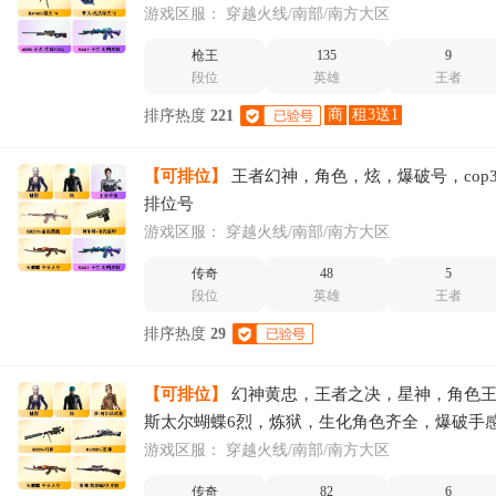
效+荣耀之魄/火麒麟音效+冠军之心/黑骑音效耀
游戏区服：
穿越火线/南部/南方大区
枪王
135
9
段位
英雄
王者
商
租3送1
排序热度
221
【可排位】
王者幻神，角色，炫，爆破号，cop3
排位号
游戏区服：
穿越火线/南部/南方大区
传奇
48
5
段位
英雄
王者
排序热度
29
【可排位】
幻神黄忠，王者之决，星神，角色
斯太尔蝴蝶6烈，炼狱，生化角色齐全，爆破手
游戏区服：
穿越火线/南部/南方大区
传奇
82
6