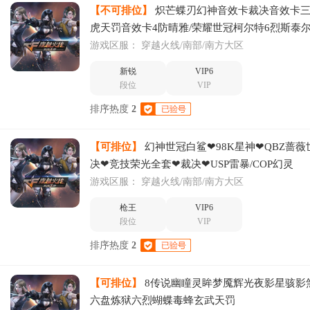
【不可排位】
炽芒蝶刃幻神音效卡裁决音效卡三
虎天罚音效卡4防晴雅/荣耀世冠柯尔特6烈斯泰
毒蜂
游戏区服：
穿越火线/南部/南方大区
新锐
VIP6
段位
VIP
排序热度
2
【可排位】
幻神世冠白鲨❤98K星神❤QBZ蔷
决❤竞技荣光全套❤裁决❤USP雷暴/COP幻灵
游戏区服：
穿越火线/南部/南方大区
枪王
VIP6
段位
VIP
排序热度
2
【可排位】
8传说幽瞳灵眸梦魇辉光夜影星骇影
六盘炼狱六烈蝴蝶毒蜂玄武天罚