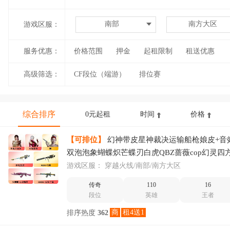
南部
南方大区
游戏区服：
服务优惠：
价格范围
押金
起租限制
租送优惠
高级筛选：
CF段位（端游）
排位赛
综合排序
0元起租
时间
价格
【可排位】
幻神带皮星神裁决运输船枪娘皮+音
双泡泡象蝴蝶炽芒蝶刃白虎QBZ蔷薇cop幻灵四
手皮肤火箭筒皮肤顶尖生化皮肤
游戏区服：
穿越火线/南部/南方大区
传奇
110
16
段位
英雄
王者
商
租4送1
排序热度
362