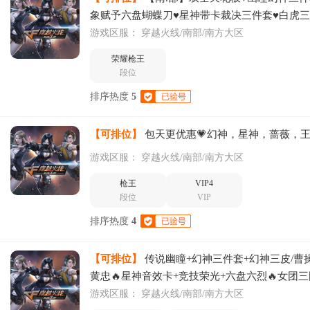
象赋予六盘蝴蝶刀♥星神带卡裁决三件套♥白虎
器
游戏区服：
穿越火线/南部/南方大区
荣耀枪王
段位
排序热度
5
【可排位】
包天更优惠💗幻神，星神，蔷薇，
游戏区服：
穿越火线/南部/南方大区
枪王
VIP4
段位
VIP
排序热度
4
【可排位】
传说幽瞳+幻神三件套+幻神三皮/曹操
黄忠🔥星神音效卡+竞技荣光+六盘六烈🔥女团
游戏区服：
穿越火线/南部/南方大区