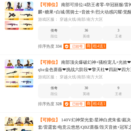
【可排位】
南部可排位/4防王者零-华冠丽服/雷
麟+糖果+白城/黑骑士+音效卡/烈火动感闪耀/觉
虎电玩/4盘龙+炼狱/天神动感闪耀/4修罗/屠龙
游戏区服：
穿越火线/南部/南方大区
传奇
36
3
段位
英雄
王者
商
租4送1
排序热度
334
【可排位】
南部顶尖爆破幻神+骚粉宠儿+光效
qbz金色蔷薇❤挑战六阶段❤擎天柱❤四副❤四
❤四方烧杯经理❤六刀
游戏区服：
穿越火线/南部/南方大区
传奇
30
9
段位
英雄
王者
商
租4送1
排序热度
328
【可排位】
140V幻神荣光套/星神白虎朱雀/裁
套/雷霆套/电竞云悠悠/QBZ蔷薇/毁灭音效+冠军