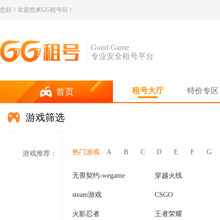
您好！欢迎您来GG租号玩！
Good Game
专业安全租号平台
租号大厅
特价专区
首页
游戏筛选
热门游戏
A
B
C
D
E
F
G
游戏推荐：
无畏契约-wegame
穿越火线
steam游戏
CSGO
火影忍者
王者荣耀