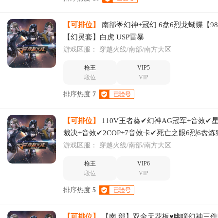
【可排位】
南部🌟幻神+冠幻 6盘6烈龙蝴蝶【9
【幻灵套】白虎 USP雷暴
游戏区服：
穿越火线/南部/南方大区
枪王
VIP5
段位
VIP
排序热度
7
【可排位】
110V王者葵✔幻神AG冠军+音效✔
裁决+音效✔2COP+7音效卡✔死亡之眼6烈6盘炼
游戏区服：
穿越火线/南部/南方大区
枪王
VIP6
段位
VIP
排序热度
5
【可排位】
【南.部】双全天花板♥幽瞳幻神三