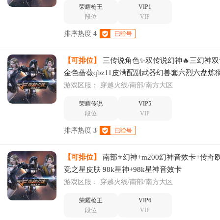
荣耀枪王
VIP1
段位
VIP
排序热度
4
【可排位】
三传说角色✨双传说幻神🔥三幻神双
金色蔷薇qbz11皮满配副武器幻兽套六烈六盘炼
游戏区服：
穿越火线/南部/南方大区
荣耀传说
VIP5
段位
VIP
排序热度
3
【可排位】
南部⭐幻神+m200幻神音效卡+传奇
竞之星皮肤 98k星神+98k星神音效卡
游戏区服：
穿越火线/南部/南方大区
荣耀枪王
VIP6
段位
VIP