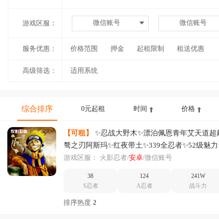
微信账号
微信账号
游戏区服：
服务优惠：
价格范围
押金
起租限制
租送优惠
高级筛选：
适用系统
综合排序
0元起租
时间
价格
【可租】
✨忍战大野木✨漂泊佩恩青年艾天道超
骜之刃阿斯玛✨红夜带土✨339全忍者✨52级魅
✨2500万满配全场景时装奥义
游戏区服：
火影忍者/
安卓
/微信账号
38
124
241W
S忍者
A忍者
战斗力
排序热度
2