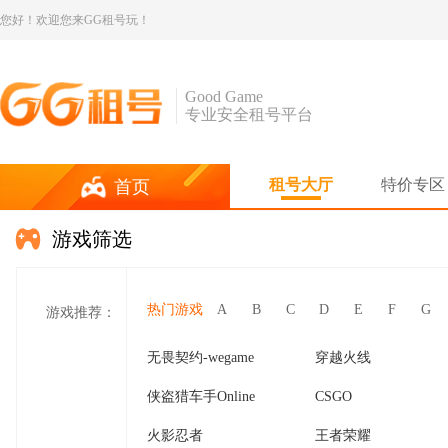
您好！欢迎您来GG租号玩！
Good Game
专业安全租号平台
租号大厅
特价专区
首页
游戏筛选
热门游戏
A
B
C
D
E
F
G
游戏推荐：
无畏契约-wegame
穿越火线
侠盗猎车手Online
CSGO
火影忍者
王者荣耀