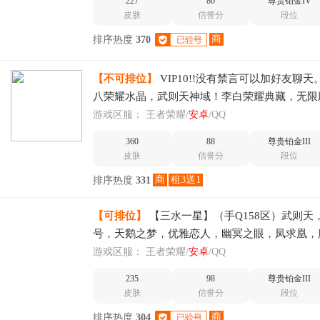
227
80
尊贵铂金IV
皮肤
信誉分
段位
商
排序热度
370
【不可排位】
VIP10!!没有禁言可以加好友聊天。
八荣耀水晶，武则天神域！李白荣耀典藏，无限
碎影
游戏区服：
王者荣耀/
安卓
/QQ
360
88
尊贵铂金III
皮肤
信誉分
段位
商
租3送1
排序热度
331
【可排位】
【三水一星】（手Q158区）武则天
号，天鹅之梦，优雅恋人，幽冥之眼，凤求凰，
娘，朱雀志，玄武志，逐梦之光，逐梦之翼，冰
游戏区服：
王者荣耀/
安卓
/QQ
冰封战神，青春决赛季，青龙志
235
98
尊贵铂金III
皮肤
信誉分
段位
商
排序热度
304