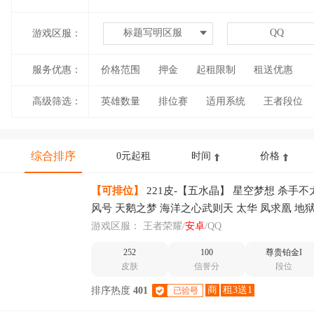
标题写明区服
QQ
游戏区服：
服务优惠：
价格范围
押金
起租限制
租送优惠
高级筛选：
英雄数量
排位赛
适用系统
王者段位
综合排序
0元起租
时间
价格
【可排位】
221皮-【五水晶】 星空梦想 杀手不
风号 天鹅之梦 海洋之心武则天 太华 凤求凰 地
云霓雀翎 启明星使 原初追逐者 圣诞恋歌貂蝉
游戏区服：
王者荣耀/
安卓
/QQ
252
100
尊贵铂金I
皮肤
信誉分
段位
商
租3送1
排序热度
401