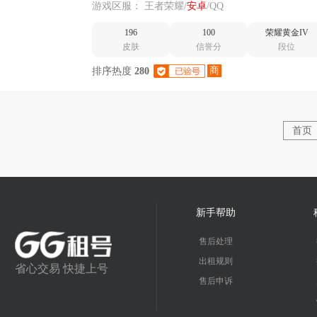
翎-龙胆-偶像歌手
游戏区服：
王者荣耀/
安卓
/QQ
196
100
荣耀黄金IV
皮肤
信誉分
段位
商
排序热度
280
首页
新手帮助
售后处理
出租规则
省心交易 快捷上号
售后申诉