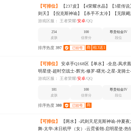
【可排位】
【237皮】【4荣耀水晶】【3星传
则天】【倪克斯神谕】【杀手不太冷】【无限飓
来机甲】【幽冥火】【幻海之心】【白虎志】【
游戏区服：
王者荣耀/
安卓
/QQ
【太华】
254
100
尊贵铂金IV
皮肤
信誉分
段位
商
租3送1
排序热度
397
【可排位】
安卓手Q168区【单水】-全息-凤求凰
明星使-超时空战士-辉光-修罗-曙光-之星-龙骑士
穹-战警
游戏区服：
王者荣耀/
安卓
/QQ
181
100
尊贵铂金IV
皮肤
信誉分
段位
商
排序热度
380
【可排位】
【两水】-武则天尼克斯神谕-仲夏夜
舞-太华-末日机甲（女）-云霓雀翎-启明星使-热