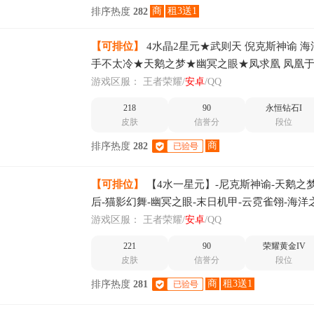
商
租3送1
排序热度
282
【可排位】
4水晶2星元★武则天 倪克斯神谕 海
手不太冷★天鹅之梦★幽冥之眼★凤求凰 凤凰
游戏区服：
王者荣耀/
安卓
/QQ
218
90
永恒钻石I
皮肤
信誉分
段位
商
排序热度
282
【可排位】
【4水一星元】-尼克斯神谕-天鹅之
后-猫影幻舞-幽冥之眼-末日机甲-云霓雀翎-海洋
尊宝-凤凰于飞-引擎之心
游戏区服：
王者荣耀/
安卓
/QQ
221
90
荣耀黄金IV
皮肤
信誉分
段位
商
租3送1
排序热度
281