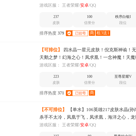
彼端-如梦令-逐梦之音-纯白花嫁-凤凰
游戏区服：
王者荣耀/
安卓
/QQ
237
100
秩序白银I
皮肤
信誉分
段位
商
租3送1
排序热度
379
【可排位】
四水晶一星元皮肤！倪克斯神谕！
天鹅之梦！幻海之心！凤求凰！一念神魔！天魔
幻舞！
游戏区服：
王者荣耀/
安卓
/QQ
223
100
至尊星耀V
皮肤
信誉分
段位
商
排序热度
371
【不可排位】
【单水】106英雄217皮肤水晶(孙
杀手不太冷，凤凰于飞，凤求凰，海洋之心，龙
飞将，久胜战神，云霓雀翎，地狱火，仲夏夜，
游戏区服：
王者荣耀/
安卓
/QQ
修罗，魅