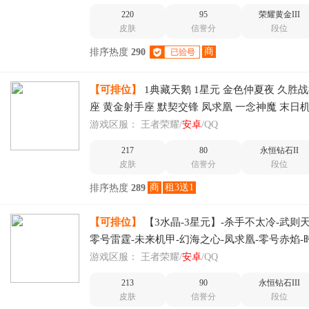
凤凰于飞，纯白花
220
95
荣耀黄金III
皮肤
信誉分
段位
商
排序热度
290
【可排位】
1典藏天鹅 1星元 金色仲夏夜 久胜
座 黄金射手座 默契交锋 凤求凰 一念神魔 末日
李逍遥 特工 冰封战神 飞衡 辉光之辰 修罗
游戏区服：
王者荣耀/
安卓
/QQ
217
80
永恒钻石II
皮肤
信誉分
段位
商
租3送1
排序热度
289
【可排位】
【3水晶-3星元】-杀手不太冷-武则
零号雷霆-未来机甲-幻海之心-凤求凰-零号赤焰-
情桑巴-时之彼端-辉光之辰-如梦令男-烈魂-逐梦
游戏区服：
王者荣耀/
安卓
/QQ
213
90
永恒钻石III
皮肤
信誉分
段位