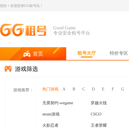
您好！欢迎您来GG租号玩！
Good Game
专业安全租号平台
租号大厅
特价专区
首页
游戏筛选
热门游戏
A
B
C
D
E
F
G
游戏推荐：
无畏契约-wegame
穿越火线
steam游戏
CSGO
火影忍者
王者荣耀