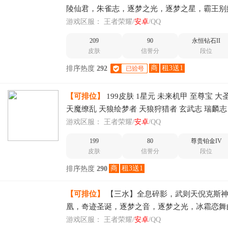
陵仙君，朱雀志，逐梦之光，逐梦之星，霸王别
狮子座，猫影幻舞，久胜战神，黄金射手座，一
游戏区服：
王者荣耀/
安卓
/QQ
达荣
209
90
永恒钻石II
皮肤
信誉分
段位
商
租3送1
排序热度
292
【可排位】
199皮肤 1星元 未来机甲 至尊宝 大
天魔缭乱 天狼绘梦者 天狼狩猎者 玄武志 瑞麟志
志 烈魂 神威 冰霜恋
游戏区服：
王者荣耀/
安卓
/QQ
199
80
尊贵铂金IV
皮肤
信誉分
段位
商
租3送1
排序热度
290
【可排位】
【三水】全息碎影，武则天倪克斯
凰，奇迹圣诞，逐梦之音，逐梦之光，冰霜恋舞
夏，冰封战神，青春决赛季，一生所爱，至尊宝
游戏区服：
王者荣耀/
安卓
/QQ