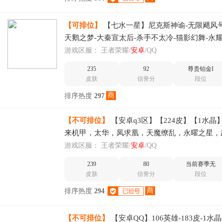
【可排位】
【七水一星】尼克斯神谕-无限飓风号
天鹅之梦-大秦宣太后-杀手不太冷-猫影幻舞-永
端-冰封战神-飞衡-蔷薇恋
游戏区服：
王者荣耀/
安卓
/QQ
235
92
尊贵铂金I
皮肤
信誉分
段位
商
排序热度
297
【不可排位】
【安卓q3区】【224皮】【1水晶
来机甲，太华，凤求凰，天魔缭乱，永曜之星，
奇迹圣诞，冰霜恋舞曲，冰封战神，飞衡，辉光
游戏区服：
王者荣耀/
安卓
/QQ
239
80
当前赛季无
皮肤
信誉分
段位
商
排序热度
294
【不可排位】
【安卓QQ】106英雄-183皮-1水